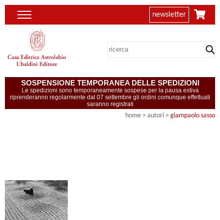
newsletter
SOSPENSIONE TEMPORANEA DELLE SPEDIZIONI
Le spedizioni sono temporaneamente sospese per la pausa estiva
riprenderanno regolarmente dal 07 settembre gli ordini comunque effettuati
saranno registrati
home
>
autori
>
giampaolo sasso