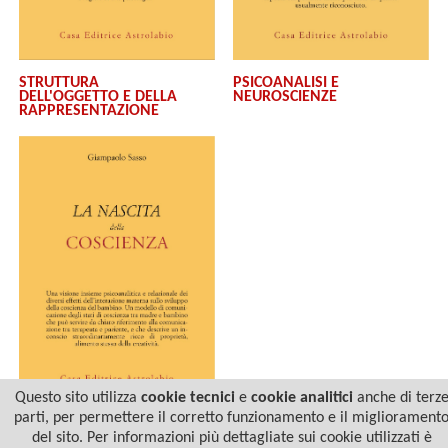
STRUTTURA
PSICOANALISI E
DELL'OGGETTO E DELLA
NEUROSCIENZE
RAPPRESENTAZIONE
Questo sito utilizza
cookie tecnici
e
cookie analitici
anche di terz
parti, per permettere il corretto funzionamento e il migliorament
LA NASCITA DELLA
del sito. Per informazioni più dettagliate sui cookie utilizzati è