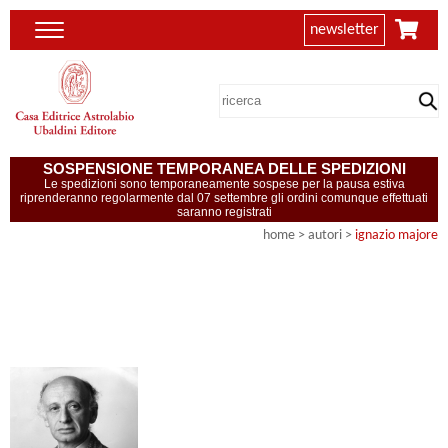
newsletter
SOSPENSIONE TEMPORANEA DELLE SPEDIZIONI
Le spedizioni sono temporaneamente sospese per la pausa estiva
riprenderanno regolarmente dal 07 settembre gli ordini comunque effettuati
saranno registrati
home
>
autori
>
ignazio majore