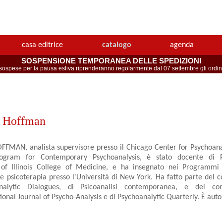
casa editrice
catalogo
agenda
SOSPENSIONE TEMPORANEA DELLE SPEDIZIONI
spese per la pausa estiva riprenderanno regolarmente dal 07 settembre gli ordini 
. Hoffman
FFMAN, analista supervisore presso il Chicago Center for Psychoanal
rogram for Contemporary Psychoanalysis, è stato docente di Ps
y of Illinois College of Medicine, e ha insegnato nei Programmi 
 e psicoterapia presso l'Università di New York. Ha fatto parte del c
nalytic Dialogues, di Psicoanalisi contemporanea, e del comi
tional Journal of Psycho-Analysis e di Psychoanalytic Quarterly. È autore