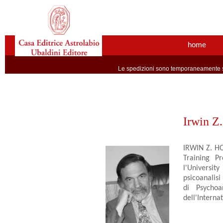
home
Le spedizioni sono temporaneamente so
Irwin Z
IRWIN Z. HO
Training P
l'Universit
psicoanalisi
di Psychoa
dell'Interna