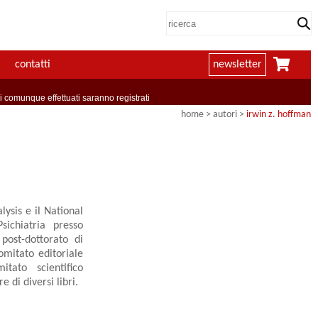
contatti
newsletter
comunque effettuati saranno registrati
home
>
autori
>
irwin z. hoffman
ysis e il National
ichiatria presso
post-dottorato di
omitato editoriale
tato scientifico
 di diversi libri.