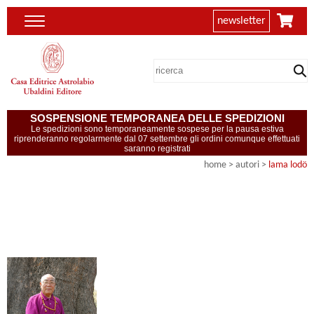
newsletter
SOSPENSIONE TEMPORANEA DELLE SPEDIZIONI
Le spedizioni sono temporaneamente sospese per la pausa estiva
riprenderanno regolarmente dal 07 settembre gli ordini comunque effettuati
saranno registrati
home
>
autori
>
lama lodö