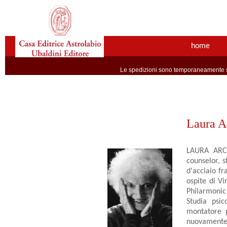
home
Le spedizioni sono temporaneamente so
Laura A
LAURA ARCHE
counselor, 
d'acciaio fr
ospite di V
Philarmonic 
Studia psic
montatore p
nuovamente i