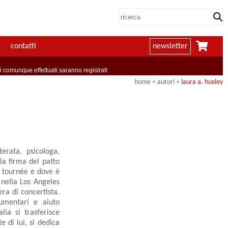
contatti
newsletter
comunque effettuati saranno registrati
home
>
autori
>
laura a. huxley
erata, psicologa,
la firma del patto
in tournée e dove è
 nella Los Angeles
ra di concertista.
cumentari e aiuto
ia si trasferisce
 di lui, si dedica