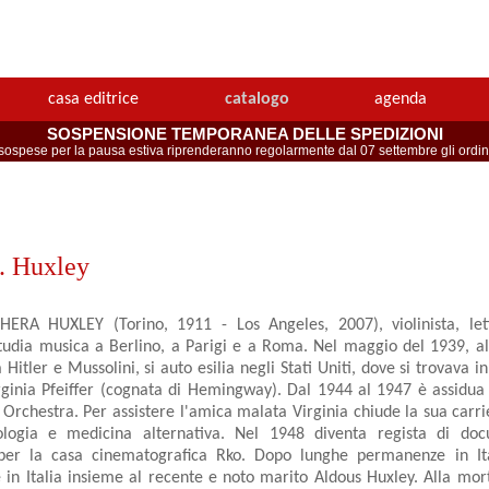
casa editrice
catalogo
agenda
SOSPENSIONE TEMPORANEA DELLE SPEDIZIONI
spese per la pausa estiva riprenderanno regolarmente dal 07 settembre gli ordini 
. Huxley
RA HUXLEY (Torino, 1911 - Los Angeles, 2007), violinista, lett
studia musica a Berlino, a Parigi e a Roma. Nel maggio del 1939, al
a Hitler e Mussolini, si auto esilia negli Stati Uniti, dove si trovava 
irginia Pfeiffer (cognata di Hemingway). Dal 1944 al 1947 è assidua
Orchestra. Per assistere l'amica malata Virginia chiude la sua carrie
ologia e medicina alternativa. Nel 1948 diventa regista di do
er la casa cinematografica Rko. Dopo lunghe permanenze in Ital
n Italia insieme al recente e noto marito Aldous Huxley. Alla morte