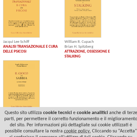
Jacqui Lee Schiff
William R. Cupach
ANALISI TRANSAZIONALE E CURA
Brian H. Spitzberg
DELLE PSICOSI
ATTRAZIONE, OSSESSIONE E
STALKING
Questo sito utilizza
cookie tecnici
e
cookie analitici
anche di terz
Angelo Malinconico
parti, per permettere il corretto funzionamento e il migliorament
Nicola Malorni
del sito. Per informazioni più dettagliate sui cookie utilizzati è
IL GIOCO DELLA SABBIA
possibile consultare la nostra
cookie policy
.
Cliccando su “Accetta”