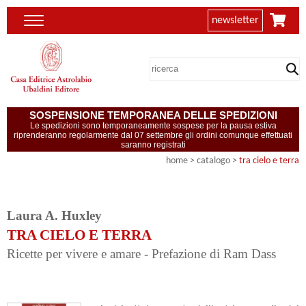
newsletter
SOSPENSIONE TEMPORANEA DELLE SPEDIZIONI
Le spedizioni sono temporaneamente sospese per la pausa estiva
riprenderanno regolarmente dal 07 settembre gli ordini comunque effettuati
saranno registrati
home
> catalogo >
tra cielo e terra
Laura A. Huxley
TRA CIELO E TERRA
Ricette per vivere e amare - Prefazione di Ram Dass