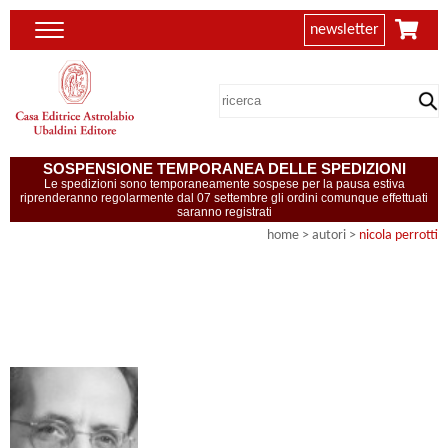
newsletter
SOSPENSIONE TEMPORANEA DELLE SPEDIZIONI
Le spedizioni sono temporaneamente sospese per la pausa estiva
riprenderanno regolarmente dal 07 settembre gli ordini comunque effettuati
saranno registrati
home
>
autori
>
nicola perrotti