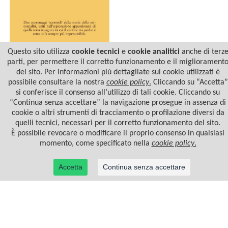
Questo sito utilizza
cookie tecnici
e
cookie analitici
anche di terz
parti, per permettere il corretto funzionamento e il migliorament
del sito. Per informazioni più dettagliate sui cookie utilizzati è
possibile consultare la nostra
cookie policy
.
Cliccando su “Accetta”
CORRISPONDENZA
si conferisce il consenso all’utilizzo di tali cookie. Cliccando su
“Continua senza accettare” la navigazione prosegue in assenza di
cookie o altri strumenti di tracciamento o profilazione diversi da
quelli tecnici, necessari per il corretto funzionamento del sito.
È possibile revocare o modificare il proprio consenso in qualsiasi
momento, come specificato nella
cookie policy
.
Accetta
Continua senza accettare
© 2022 Casa Editrice Astrolabio - Ubaldini Editore S.r.l. - P.IVA 10323461003 |
Informativa
privacy/cookies