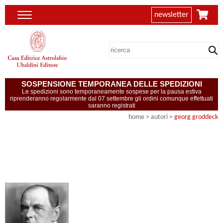
newsletter
SOSPENSIONE TEMPORANEA DELLE SPEDIZIONI
Le spedizioni sono temporaneamente sospese per la pausa estiva
riprenderanno regolarmente dal 07 settembre gli ordini comunque effettuati
saranno registrati
home
>
autori
>
georg groddeck