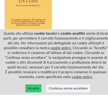
Questo sito utilizza
cookie tecnici
e
cookie analitici
anche di terz
parti, per permettere il corretto funzionamento e il migliorament
del sito. Per informazioni più dettagliate sui cookie utilizzati è
ATTACCAMENTI INTIMI
possibile consultare la nostra
cookie policy
.
Cliccando su “Accetta”
si conferisce il consenso all’utilizzo di tali cookie. Cliccando su
“Continua senza accettare” la navigazione prosegue in assenza di
cookie o altri strumenti di tracciamento o profilazione diversi da
quelli tecnici, necessari per il corretto funzionamento del sito.
È possibile revocare o modificare il proprio consenso in qualsiasi
momento, come specificato nella
cookie policy
.
Accetta
Continua senza accettare
© 2022 Casa Editrice Astrolabio - Ubaldini Editore S.r.l. - P.IVA 10323461003 |
Informativa
privacy/cookies