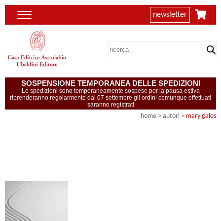
newsletter
SOSPENSIONE TEMPORANEA DELLE SPEDIZIONI
Le spedizioni sono temporaneamente sospese per la pausa estiva
riprenderanno regolarmente dal 07 settembre gli ordini comunque effettuati
saranno registrati
home
>
autori
>
mary gales