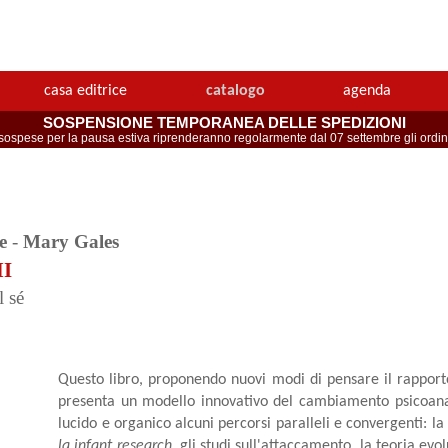
casa editrice
catalogo
agenda
SOSPENSIONE TEMPORANEA DELLE SPEDIZIONI
spese per la pausa estiva riprenderanno regolarmente dal 07 settembre gli ordini 
e
-
Mary Gales
I
 sé
Questo libro, proponendo nuovi modi di pensare il rapporto 
presenta un modello innovativo del cambiamento psicoanal
lucido e organico alcuni percorsi paralleli e convergenti: la 
la infant research
, gli studi sull'attaccamento, la teoria evo