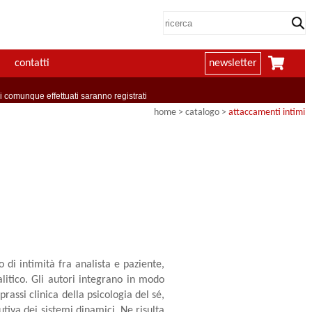
contatti
newsletter
comunque effettuati saranno registrati
home
> catalogo >
attaccamenti intimi
di intimità fra analista e paziente,
itico. Gli autori integrano in modo
prassi clinica della psicologia del sé,
lutiva dei sistemi dinamici. Ne risulta