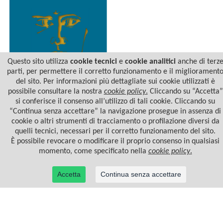
Questo sito utilizza
cookie tecnici
e
cookie analitici
anche di terz
parti, per permettere il corretto funzionamento e il migliorament
del sito. Per informazioni più dettagliate sui cookie utilizzati è
BREATHWALK
possibile consultare la nostra
cookie policy
.
Cliccando su “Accetta”
si conferisce il consenso all’utilizzo di tali cookie. Cliccando su
“Continua senza accettare” la navigazione prosegue in assenza di
cookie o altri strumenti di tracciamento o profilazione diversi da
quelli tecnici, necessari per il corretto funzionamento del sito.
È possibile revocare o modificare il proprio consenso in qualsiasi
momento, come specificato nella
cookie policy
.
Accetta
Continua senza accettare
© 2022 Casa Editrice Astrolabio - Ubaldini Editore S.r.l. - P.IVA 10323461003 |
Informativa
privacy/cookies