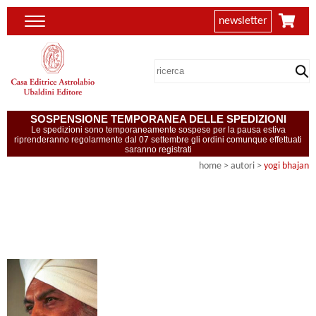
newsletter
SOSPENSIONE TEMPORANEA DELLE SPEDIZIONI
Le spedizioni sono temporaneamente sospese per la pausa estiva
riprenderanno regolarmente dal 07 settembre gli ordini comunque effettuati
saranno registrati
home
>
autori
>
yogi bhajan