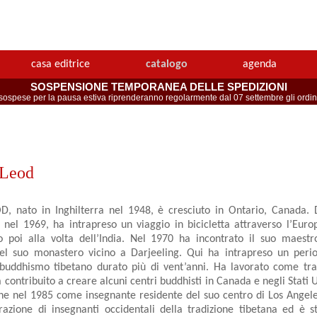
casa editrice
catalogo
agenda
SOSPENSIONE TEMPORANEA DELLE SPEDIZIONI
spese per la pausa estiva riprenderanno regolarmente dal 07 settembre gli ordini 
Leod
 nato in Inghilterra nel 1948, è cresciuto in Ontario, Canada. 
nel 1969, ha intrapreso un viaggio in bicicletta attraverso l’Europ
 poi alla volta dell’India. Nel 1970 ha incontrato il suo maestro
el suo monastero vicino a Darjeeling. Qui ha intrapreso un perio
 buddhismo tibetano durato più di vent’anni. Ha lavorato come tra
 contribuito a creare alcuni centri buddhisti in Canada e negli Stati 
he nel 1985 come insegnante residente del suo centro di Los Angele
azione di insegnanti occidentali della tradizione tibetana ed è s