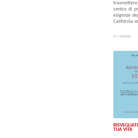
trasmettere
centro di pr
esigenze deg
California s
in catalogo
RISVEGLIAT
TUA VITA