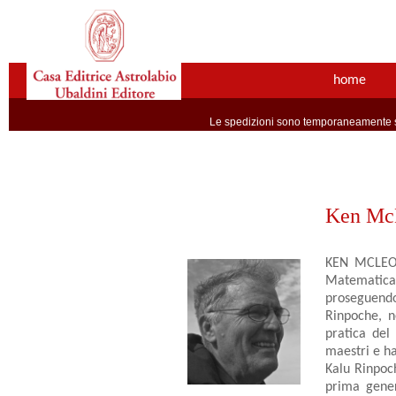
home
Le spedizioni sono temporaneamente so
Ken Mc
KEN MCLEOD,
Matematica 
proseguendo
Rinpoche, n
pratica del
maestri e ha
Kalu Rinpoc
prima gener