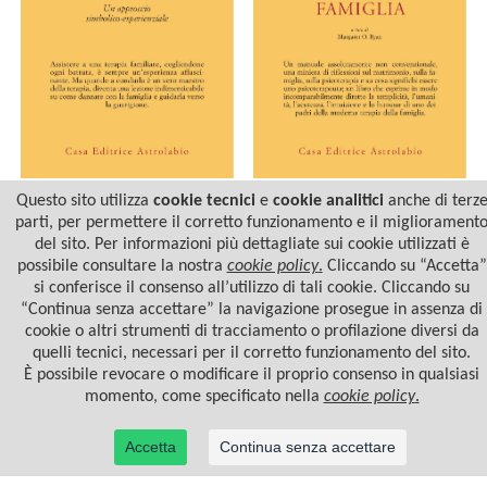
Questo sito utilizza
cookie tecnici
e
cookie analitici
anche di terz
DANZANDO CON LA
CONSIDERAZIONI
FAMIGLIA
NOTTURNE DI UN
parti, per permettere il corretto funzionamento e il migliorament
TERAPEUTA DELLA
del sito. Per informazioni più dettagliate sui cookie utilizzati è
FAMIGLIA
possibile consultare la nostra
cookie policy
.
Cliccando su “Accetta”
si conferisce il consenso all’utilizzo di tali cookie. Cliccando su
“Continua senza accettare” la navigazione prosegue in assenza di
cookie o altri strumenti di tracciamento o profilazione diversi da
quelli tecnici, necessari per il corretto funzionamento del sito.
È possibile revocare o modificare il proprio consenso in qualsiasi
momento, come specificato nella
cookie policy
.
Accetta
Continua senza accettare
© 2022 Casa Editrice Astrolabio - Ubaldini Editore S.r.l. - P.IVA 10323461003 |
Informativa