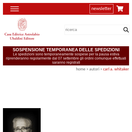
newsletter
SOSPENSIONE TEMPORANEA DELLE SPEDIZIONI
Le spedizioni sono temporaneamente sospese per la pausa estiva
riprenderanno regolarmente dal 07 settembre gli ordini comunque effettuati
saranno registrati
home
>
autori
>
carl a. whitaker