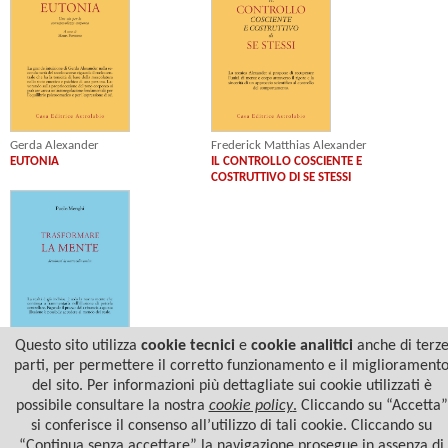
Gerda Alexander
Frederick Matthias Alexander
EUTONIA
IL CONTROLLO COSCIENTE E
COSTRUTTIVO DI SE STESSI
Questo sito utilizza
cookie tecnici
e
cookie analitici
anche di terz
parti, per permettere il corretto funzionamento e il migliorament
Paolo Menghi
del sito. Per informazioni più dettagliate sui cookie utilizzati è
TRASFORMARE LA MENTE
possibile consultare la nostra
cookie policy
.
Cliccando su “Accetta”
si conferisce il consenso all’utilizzo di tali cookie. Cliccando su
“Continua senza accettare” la navigazione prosegue in assenza di