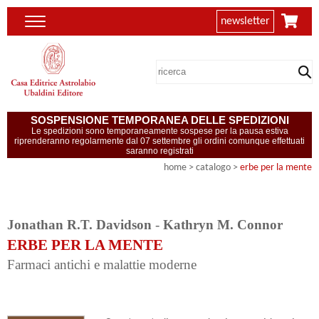
newsletter
SOSPENSIONE TEMPORANEA DELLE SPEDIZIONI
Le spedizioni sono temporaneamente sospese per la pausa estiva
riprenderanno regolarmente dal 07 settembre gli ordini comunque effettuati
saranno registrati
home
> catalogo >
erbe per la mente
Jonathan R.T. Davidson
-
Kathryn M. Connor
ERBE PER LA MENTE
Farmaci antichi e malattie moderne