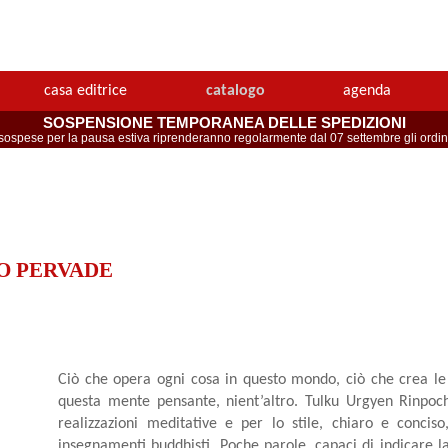
casa editrice
catalogo
agenda
SOSPENSIONE TEMPORANEA DELLE SPEDIZIONI
spese per la pausa estiva riprenderanno regolarmente dal 07 settembre gli ordini 
O PERVADE
Ciò che opera ogni cosa in questo mondo, ciò che crea le gi
questa mente pensante, nient’altro. Tulku Urgyen Rinpo
realizzazioni meditative e per lo stile, chiaro e concis
insegnamenti buddhisti. Poche parole, capaci di indicare l