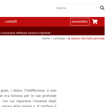
contatti
newsletter
comunque effettuati saranno registrati
home
> catalogo >
la natura che tutto pervade
oie, i dolori, l’indifferenza, è solo
che era famoso per le sue profonde
o, con cui esponeva l'essenza degli
a natura della mente e di mettere il