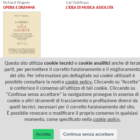
Richard Wagner
Carl Dahlhaus
OPERA E DRAMMA
L'IDEA DI MUSICA ASSOLUTA
Questo sito utilizza
cookie tecnici
e
cookie analitici
anche di terz
Robert O. Gjerdingen
parti, per permettere il corretto funzionamento e il migliorament
LA MUSICA NELLO STILE GALANTE
del sito. Per informazioni più dettagliate sui cookie utilizzati è
possibile consultare la nostra
cookie policy
.
Cliccando su “Accetta”
si conferisce il consenso all’utilizzo di tali cookie. Cliccando su
“Continua senza accettare” la navigazione prosegue in assenza di
cookie o altri strumenti di tracciamento o profilazione diversi da
quelli tecnici, necessari per il corretto funzionamento del sito.
È possibile revocare o modificare il proprio consenso in qualsiasi
momento, come specificato nella
cookie policy
.
Accetta
Continua senza accettare
© 2022 Casa Editrice Astrolabio - Ubaldini Editore S.r.l. - P.IVA 10323461003 |
Informativa