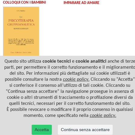
COLLOQUI CON I BAMBINI
IMPARARE AD AMARE
Questo sito utilizza
cookie tecnici
e
cookie analitici
anche di terz
S. H. Foulkes
LA PSICOTERAPIA
parti, per permettere il corretto funzionamento e il migliorament
GRUPPOANALITICA
del sito. Per informazioni più dettagliate sui cookie utilizzati è
possibile consultare la nostra
cookie policy
.
Cliccando su “Accetta”
si conferisce il consenso all’utilizzo di tali cookie. Cliccando su
“Continua senza accettare” la navigazione prosegue in assenza di
cookie o altri strumenti di tracciamento o profilazione diversi da
quelli tecnici, necessari per il corretto funzionamento del sito.
È possibile revocare o modificare il proprio consenso in qualsiasi
momento, come specificato nella
cookie policy
.
Accetta
Continua senza accettare
© 2022 Casa Editrice Astrolabio - Ubaldini Editore S.r.l. - P.IVA 10323461003 |
Informativa