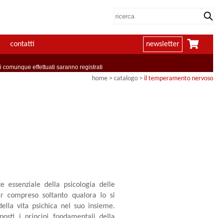
contatti
newsletter
comunque effettuati saranno registrati
home
> catalogo >
il temperamento nervoso
 essenziale della psicologia delle
ir compreso soltanto qualora lo si
ella vita psichica nel suo insieme.
osti i principi fondamentali della