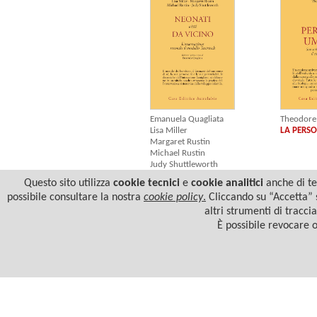
Emanuela Quagliata
Theodore 
Lisa Miller
LA PERS
Margaret Rustin
Michael Rustin
Judy Shuttleworth
NEONATI VISTI DA VICINO
Questo sito utilizza
cookie tecnici
e
cookie analitici
anche di ter
possibile consultare la nostra
cookie policy
.
Cliccando su “Accetta” s
altri strumenti di tracci
È possibile revocare 