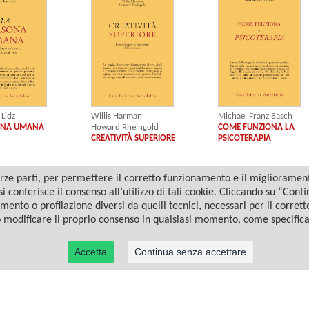
Willis Harman
Lidz
Michael Franz Basch
Howard Rheingold
ONA UMANA
COME FUNZIONA LA
CREATIVITÀ SUPERIORE
PSICOTERAPIA
ze parti, per permettere il corretto funzionamento e il miglioramento 
i conferisce il consenso all’utilizzo di tali cookie. Cliccando su “Con
amento o profilazione diversi da quelli tecnici, necessari per il corret
o modificare il proprio consenso in qualsiasi momento, come specific
Accetta
Continua senza accettare
© 2022 Casa Editrice Astrolabio - Ubaldini Editore S.r.l. - P.IVA 10323461003 |
Informativa privacy/cookies