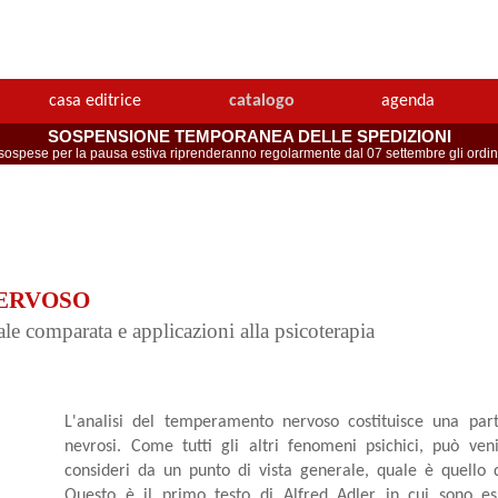
casa editrice
catalogo
agenda
SOSPENSIONE TEMPORANEA DELLE SPEDIZIONI
spese per la pausa estiva riprenderanno regolarmente dal 07 settembre gli ordini 
ERVOSO
ale comparata e applicazioni alla psicoterapia
L'analisi del temperamento nervoso costituisce una parte
nevrosi. Come tutti gli altri fenomeni psichici, può ven
consideri da un punto di vista generale, quale è quello d
Questo è il primo testo di Alfred Adler in cui sono esp