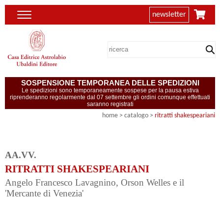
newsletter
SOSPENSIONE TEMPORANEA DELLE SPEDIZIONI
Le spedizioni sono temporaneamente sospese per la pausa estiva
riprenderanno regolarmente dal 07 settembre gli ordini comunque effettuati
saranno registrati
home
> catalogo >
ritratti shakespeariani
AA.VV.
RITRATTI SHAKESPEARIANI
Angelo Francesco Lavagnino, Orson Welles e il
'Mercante di Venezia'