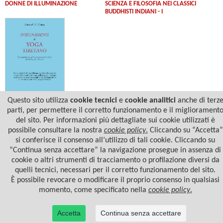
SCIENZA E FILOSOFIA NEI CLASSICI
DONNE DI ILLUMINAZIONE
BUDDHISTI INDIANI - I
Questo sito utilizza
cookie tecnici
e
cookie analitici
anche di terz
Garma C. C. Chang
parti, per permettere il corretto funzionamento e il migliorament
INSEGNAMENTI DI YOGA TIBETANO
del sito. Per informazioni più dettagliate sui cookie utilizzati è
possibile consultare la nostra
cookie policy
.
Cliccando su “Accetta”
si conferisce il consenso all’utilizzo di tali cookie. Cliccando su
“Continua senza accettare” la navigazione prosegue in assenza di
cookie o altri strumenti di tracciamento o profilazione diversi da
quelli tecnici, necessari per il corretto funzionamento del sito.
È possibile revocare o modificare il proprio consenso in qualsiasi
momento, come specificato nella
cookie policy
.
Accetta
Continua senza accettare
© 2022 Casa Editrice Astrolabio - Ubaldini Editore S.r.l. - P.IVA 10323461003 |
Informativa