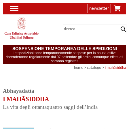
newsletter
SOSPENSIONE TEMPORANEA DELLE SPEDIZIONI
Le spedizioni sono temporaneamente sospese per la pausa estiva
riprenderanno regolarmente dal 07 settembre gli ordini comunque effettuati
saranno registrati
home
> catalogo >
i mahāsiddha
Abhayadatta
I MAHĀSIDDHA
La vita degli ottantaquattro saggi dell’India