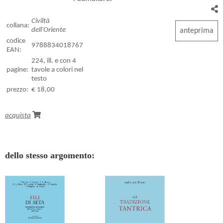
Civiltà
collana:
dell'Oriente
anteprima
codice
9788834018767
EAN:
224, ill. e con 4
pagine:
tavole a colori nel
testo
prezzo:
€ 18,00
acquista
dello stesso argomento: