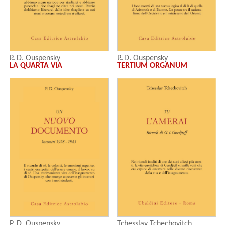
P. D. Ouspensky
P. D. Ouspensky
LA QUARTA VIA
TERTIUM ORGANUM
P. D. Ouspensky
Tchesslav Tchechovitch