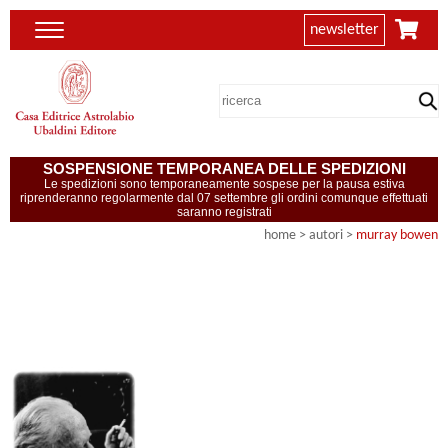
newsletter
SOSPENSIONE TEMPORANEA DELLE SPEDIZIONI
Le spedizioni sono temporaneamente sospese per la pausa estiva
riprenderanno regolarmente dal 07 settembre gli ordini comunque effettuati
saranno registrati
home
>
autori
>
murray bowen