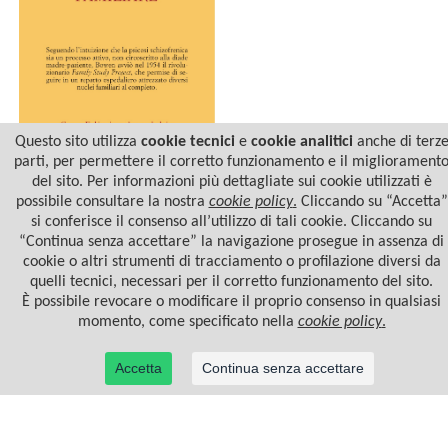
Questo sito utilizza
cookie tecnici
e
cookie analitici
anche di terz
parti, per permettere il corretto funzionamento e il migliorament
LA NASCITA DELLA
del sito. Per informazioni più dettagliate sui cookie utilizzati è
PSICOTERAPIA FAMILIARE
possibile consultare la nostra
cookie policy
.
Cliccando su “Accetta”
si conferisce il consenso all’utilizzo di tali cookie. Cliccando su
“Continua senza accettare” la navigazione prosegue in assenza di
cookie o altri strumenti di tracciamento o profilazione diversi da
quelli tecnici, necessari per il corretto funzionamento del sito.
È possibile revocare o modificare il proprio consenso in qualsiasi
momento, come specificato nella
cookie policy
.
Accetta
Continua senza accettare
© 2022 Casa Editrice Astrolabio - Ubaldini Editore S.r.l. - P.IVA 10323461003 |
Informativa
privacy/cookies