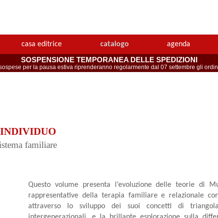
casa editrice
catalogo
agenda
SOSPENSIONE TEMPORANEA DELLE SPEDIZIONI
spese per la pausa estiva riprenderanno regolarmente dal 07 settembre gli ordini 
'INDIVIDUO
istema familiare
Questo volume presenta l’evoluzione delle teorie di M
rappresentative della terapia familiare e relazionale co
attraverso lo sviluppo dei suoi concetti di triangol
intergenerazionali, e la brillante esplorazione sulla diffe