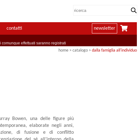
contatti
newsletter
comunque effettuati saranno registrati
home
> catalogo >
dalla famiglia all'individuo
urray Bowen, una delle figure più
ntemporanea, elaborate negli anni,
azione, di fusione e di conflitto
renziazione del sé all’interno della