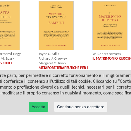
Joyce C. Mills
zormenyi-Nagy
W. Robert Beavers
Richard J. Crowley
 M. Spark
IL MATRIMONIO RIUSCI
Margaret O. Ryan
VISIBILI
METAFORE TERAPEUTICHE PER I
BAMBINI
ze parti, per permettere il corretto funzionamento e il miglioramento 
i conferisce il consenso all’utilizzo di tali cookie. Cliccando su “Con
amento o profilazione diversi da quelli tecnici, necessari per il corret
o modificare il proprio consenso in qualsiasi momento, come specific
Accetta
Continua senza accettare
© 2022 Casa Editrice Astrolabio - Ubaldini Editore S.r.l. - P.IVA 10323461003 |
Informativa privacy/cookies