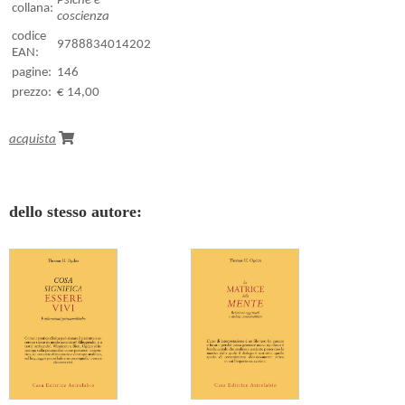
Psiche e
collana:
coscienza
codice
9788834014202
EAN:
pagine:
146
prezzo:
€ 14,00
acquista
dello stesso autore: