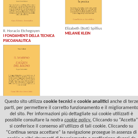
Elizabeth (Bott) Spillius
R. Horacio Etchegoyen
MELANIE KLEIN
I FONDAMENTI DELLA TECNICA
PSICOANALITICA
Nina Coltart
Questo sito utilizza
cookie tecnici
e
cookie analitici
anche di terz
IL BAMBINO E L'ACQUA DEL BAGNO
parti, per permettere il corretto funzionamento e il migliorament
del sito. Per informazioni più dettagliate sui cookie utilizzati è
possibile consultare la nostra
cookie policy
.
Cliccando su “Accetta”
si conferisce il consenso all’utilizzo di tali cookie. Cliccando su
“Continua senza accettare” la navigazione prosegue in assenza di