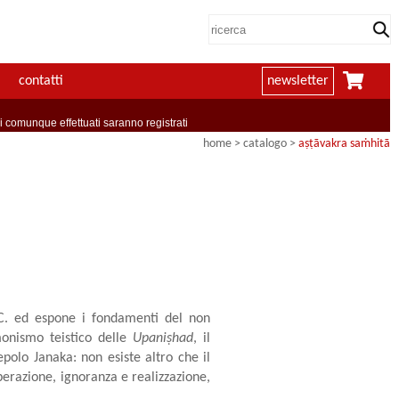
contatti
newsletter
comunque effettuati saranno registrati
home
> catalogo >
aṣṭāvakra saṁhitā
 C. ed espone i fondamenti del non
monismo teistico delle
Upaniṣhad
, il
polo Janaka: non esiste altro che il
iberazione, ignoranza e realizzazione,