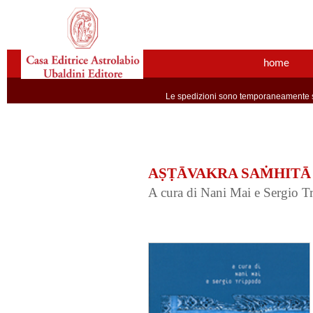
home
Le spedizioni sono temporaneamente so
AṢṬĀVAKRA SAṀHITĀ
A cura di Nani Mai e Sergio T