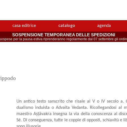
casa editrice
catalogo
agenda
SOSPENSIONE TEMPORANEA DELLE SPEDIZIONI
spese per la pausa estiva riprenderanno regolarmente dal 07 settembre gli ordini 
rippodo
Un antico testo sanscrito che risale al V o IV secolo a.
dualismo induista o Advaita Vedanta. Ricollegandosi al 
maestro Aṣṭāvakra insegna la via della conoscenza al disce
Sé. Di conseguenza, tutte le coppie di opposti, schiavitù e l
sono illusorie.