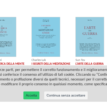
ni
Charles Luk
Sun Tzu
ERCA DELLA MENTE
I SEGRETI DELLA MEDITAZIONE
L'ARTE DELLA GUERRA
CINESE
ze parti, per permettere il corretto funzionamento e il miglioramento 
i conferisce il consenso all’utilizzo di tali cookie. Cliccando su “Con
amento o profilazione diversi da quelli tecnici, necessari per il corret
o modificare il proprio consenso in qualsiasi momento, come specific
Accetta
Continua senza accettare
© 2022 Casa Editrice Astrolabio - Ubaldini Editore S.r.l. - P.IVA 10323461003 |
Informativa privacy/cookies