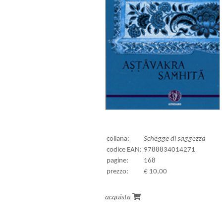
collana:
Schegge di saggezza
codice EAN:
9788834014271
pagine:
168
prezzo:
€ 10,00
acquista