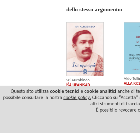
dello stesso argomento:
Aldo Tolli
Sri Aurobindo
ALLA RIC
ĪŚĀ UPANIṢAD
Questo sito utilizza
cookie tecnici
e
cookie analitici
anche di ter
possibile consultare la nostra
cookie policy
.
Cliccando su “Accetta” s
altri strumenti di tracci
È possibile revocare 