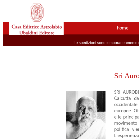
home
Le spedizioni sono temporaneamente so
Sri Aur
SRI AUROBIN
Calcutta da
occidentale 
europee. Ott
e le principa
movimento p
politica vi
L'esperienza