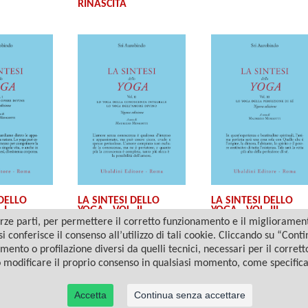
RINASCITA
 DELLO
LA SINTESI DELLO
LA SINTESI DELLO
 I
YOGA - VOL. II
YOGA - VOL. III
ze parti, per permettere il corretto funzionamento e il miglioramento 
i conferisce il consenso all’utilizzo di tali cookie. Cliccando su “Con
amento o profilazione diversi da quelli tecnici, necessari per il corret
o modificare il proprio consenso in qualsiasi momento, come specific
Accetta
Continua senza accettare
© 2022 Casa Editrice Astrolabio - Ubaldini Editore S.r.l. - P.IVA 10323461003 |
Informativa privacy/cookies