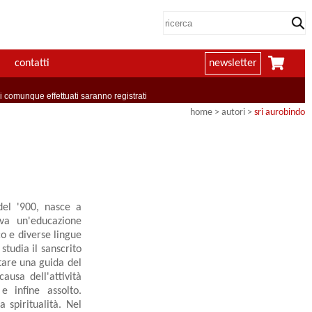
contatti
newsletter
comunque effettuati saranno registrati
home
>
autori
>
sri aurobindo
del '900, nasce a
eva un'educazione
co e diverse lingue
studia il sanscrito
entare una guida del
ausa dell'attività
e infine assolto.
a spiritualità. Nel