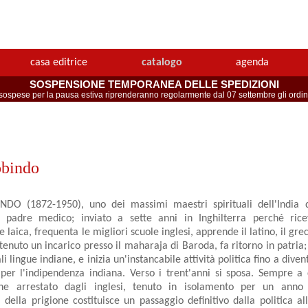
casa editrice
catalogo
agenda
SOSPENSIONE TEMPORANEA DELLE SPEDIZIONI
spese per la pausa estiva riprenderanno regolarmente dal 07 settembre gli ordini 
obindo
DO (1872-1950), uno dei massimi maestri spirituali dell'India 
 padre medico; inviato a sette anni in Inghilterra perché ric
e laica, frequenta le migliori scuole inglesi, apprende il latino, il gre
enuto un incarico presso il maharaja di Baroda, fa ritorno in patria; 
li lingue indiane, e inizia un'instancabile attività politica fino a div
er l'indipendenza indiana. Verso i trent'anni si sposa. Sempre a c
ene arrestato dagli inglesi, tenuto in isolamento per un anno 
 della prigione costituisce un passaggio definitivo dalla politica all