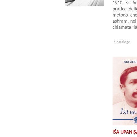
1910, Sri Au
pratica del
metodo che 
ashram, nel 
chiamata 'la
in catalogo
ĪŚĀ UPANI