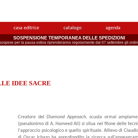
casa editrice
catalogo
agenda
SOSPENSIONE TEMPORANEA DELLE SPEDIZIONI
spese per la pausa estiva riprenderanno regolarmente dal 07 settembre gli ordini 
LE IDEE SACRE
Creatore del
Diamond Approach
, scuola ormai ampiamen
(pseudonimo di A. Hameed Ali) si situa nel filone delle tecn
l'approccio psicologico e quello spirituale. Allievo di Claud
di Oscar Ichazo ha approfondito la ricerca sull'enneagr