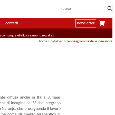
contatti
newsletter
comunque effettuati saranno registrati
home
> catalogo >
l'enneagramma delle idee sacre
te diffusa anche in Italia, Almaas
iche di indagine del Sé che integrano
io Naranjo, che proseguendo il lavoro
amma come strumento terapeutico di