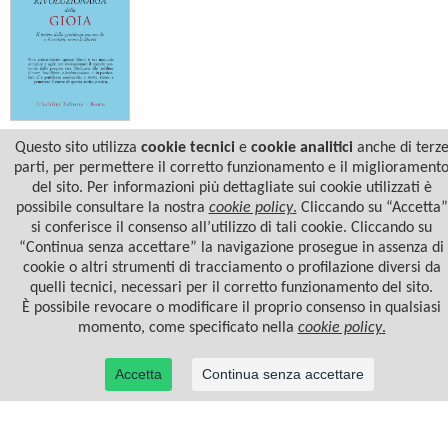
Sharon Salzberg
Questo sito utilizza
cookie tecnici
e
cookie analitici
anche di terz
L'ARTE RIVOLUZIONARIA DELLA
GIOIA
parti, per permettere il corretto funzionamento e il migliorament
del sito. Per informazioni più dettagliate sui cookie utilizzati è
possibile consultare la nostra
cookie policy
.
Cliccando su “Accetta”
si conferisce il consenso all’utilizzo di tali cookie. Cliccando su
“Continua senza accettare” la navigazione prosegue in assenza di
cookie o altri strumenti di tracciamento o profilazione diversi da
quelli tecnici, necessari per il corretto funzionamento del sito.
È possibile revocare o modificare il proprio consenso in qualsiasi
momento, come specificato nella
cookie policy
.
Accetta
Continua senza accettare
© 2022 Casa Editrice Astrolabio - Ubaldini Editore S.r.l. - P.IVA 10323461003 |
Informativa
privacy/cookies