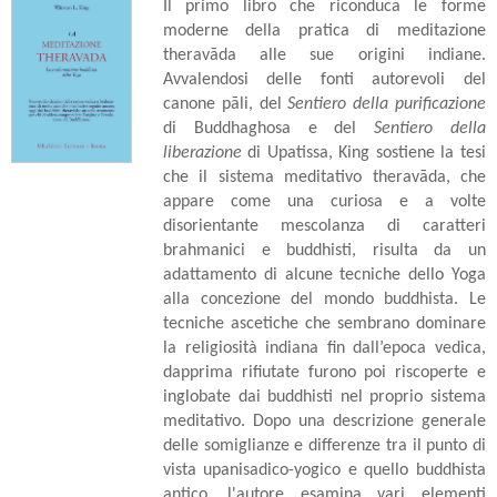
Il primo libro che riconduca le forme
moderne della pratica di meditazione
theravāda alle sue origini indiane.
Avvalendosi delle fonti autorevoli del
canone pāli, del
Sentiero della purificazione
di Buddhaghosa e del
Sentiero della
liberazione
di Upatissa, King sostiene la tesi
che il sistema meditativo theravāda, che
appare come una curiosa e a volte
disorientante mescolanza di caratteri
brahmanici e buddhisti, risulta da un
adattamento di alcune tecniche dello Yoga
alla concezione del mondo buddhista. Le
tecniche ascetiche che sembrano dominare
la religiosità indiana fin dall’epoca vedica,
dapprima rifiutate furono poi riscoperte e
inglobate dai buddhisti nel proprio sistema
meditativo. Dopo una descrizione generale
delle somiglianze e differenze tra il punto di
vista upanisadico-yogico e quello buddhista
antico, l'autore esamina vari elementi