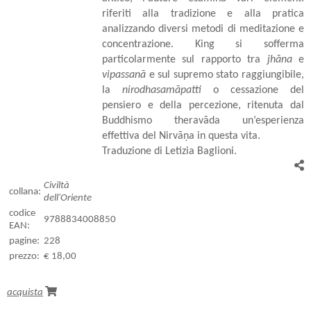
riferiti alla tradizione e alla pratica
analizzando diversi metodi di meditazione e
concentrazione. King si sofferma
particolarmente sul rapporto tra
jhāna
e
vipassanā
e sul supremo stato raggiungibile,
la
nirodhasamāpatti
o cessazione del
pensiero e della percezione, ritenuta dal
Buddhismo theravāda un’esperienza
effettiva del Nirvāṇa in questa vita.
Traduzione di Letizia Baglioni.
Civiltà
collana:
dell'Oriente
codice
9788834008850
EAN:
pagine:
228
prezzo:
€ 18,00
acquista