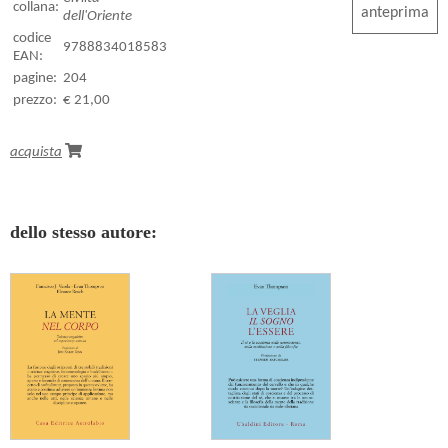
collana:
anteprima
dell'Oriente
codice
9788834018583
EAN:
pagine:
204
prezzo:
€ 21,00
acquista
dello stesso autore: