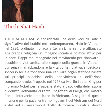
Thich Nhat Hanh
THICH NHAT HANH è considerato una delle voci più alte e
significative del buddhismo contemporaneo. Nato in Vietnam
nel 1926, ordinato monaco a 16 anni, ha sempre affiancato
alla pratica religiosa un impegno sociale e politico attivo per
la pace. Dapprima impegnato nel movimento per rinnovare il
buddhismo vietnamita, allo scoppio della guerra in Vietnam,
pur senza mai abbandonare la vita contemplativa, si dedicò al
soccorso sociale fondando una capillare organizzazione basata
sui principi buddhisti della non-violenza e dell’azione
compassionevole. Proposto nel 1967 da Martin Luther King per
il premio Nobel per la pace, è stato a capo della delegazione
buddhista vietnamita durante i negoziati di Parigi, che misero
fine all’intervento americano in Vietnam. A seguito di quella
missione per la pace, entrambi i governi del Vietnam del Nord
e del Sud gli negarono il diritto di tornare in patria, dando