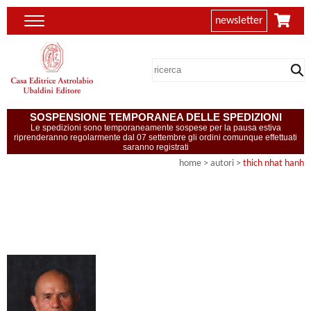
newsletter
SOSPENSIONE TEMPORANEA DELLE SPEDIZIONI
Le spedizioni sono temporaneamente sospese per la pausa estiva
riprenderanno regolarmente dal 07 settembre gli ordini comunque effettuati
saranno registrati
home
>
autori
>
thich nhat hanh