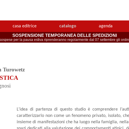
casa editrice
catalogo
agenda
SOSPENSIONE TEMPORANEA DELLE SPEDIZIONI
spese per la pausa estiva riprenderanno regolarmente dal 07 settembre gli ordini 
n Turowetz
ISTICA
gnosi
L’idea di partenza di questo studio è comprendere l’auti
caratterizzarlo non come un fenomeno privato, isolato, ch
insieme di manifestazioni che ha luogo nella famiglia, nella 
spazi dedicati alla valutazione dei comportamenti atipici, d