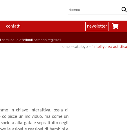
contatti
newsletter
comunque effettuati saranno registrati
home
> catalogo >
l’intelligenza autistica
smo in chiave interattiva, ossia di
e colpisce un individuo, ma come un
società allargata e soprattutto negli
ove le azioni e reazioni di bambini e