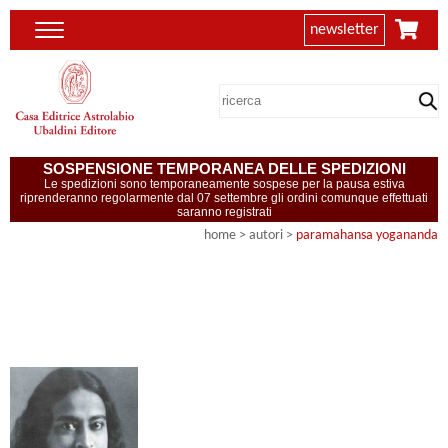
newsletter
SOSPENSIONE TEMPORANEA DELLE SPEDIZIONI
Le spedizioni sono temporaneamente sospese per la pausa estiva
riprenderanno regolarmente dal 07 settembre gli ordini comunque effettuati
saranno registrati
home
>
autori
>
paramahansa yogananda