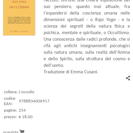
raccolti, offrono una chiara esposizione del
suo pensiero, quanto mai attuale, fra
l'espandersi della coscienza umana nelle
dimensioni spirituali - o
Raja Yoga
- e la
scienza dei segreti della natura fisica e
psichica, mentale e spirituale, o
Occultismo
.
Una conoscenza dalle radici profonde, che si
rifà agli antichi insegnamenti psicologici
sulla natura umana, sulla realtà dell'Anima
e dello Spirito, sulla struttura del cosmo e
dell'uomo.
Traduzione di Emma Cusani.
collana:
L'occulto
codice
9788834006917
EAN:
pagine:
254
prezzo:
€ 18,00
acquista