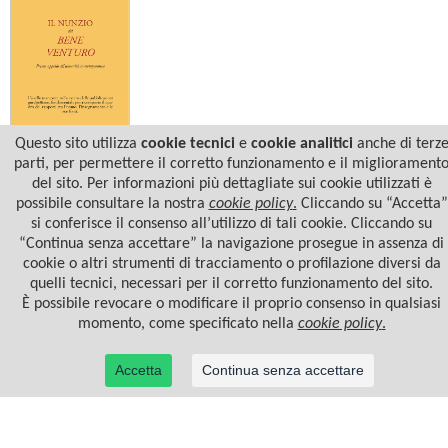
Questo sito utilizza
cookie tecnici
e
cookie analitici
anche di terz
Georges Ivanovic Gurdjieff
parti, per permettere il corretto funzionamento e il migliorament
IL NUNZIO DEL BENE VENTURO
del sito. Per informazioni più dettagliate sui cookie utilizzati è
possibile consultare la nostra
cookie policy
.
Cliccando su “Accetta”
si conferisce il consenso all’utilizzo di tali cookie. Cliccando su
“Continua senza accettare” la navigazione prosegue in assenza di
cookie o altri strumenti di tracciamento o profilazione diversi da
quelli tecnici, necessari per il corretto funzionamento del sito.
È possibile revocare o modificare il proprio consenso in qualsiasi
momento, come specificato nella
cookie policy
.
Accetta
Continua senza accettare
© 2022 Casa Editrice Astrolabio - Ubaldini Editore S.r.l. - P.IVA 10323461003 |
Informativa
privacy/cookies