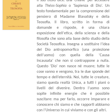
il suo titolo dice: una ‘chiave’ per accedere
alla
Théos-Sophia
o ‘Sapienza di Dio’. Un
testo fondamentale per la comprensione del
pensiero di Madame Blavatsky e della
Teosofia. Il libro, scritto in forma di
domande e risposte, è una chiara
esposizione dell'etica, della scienza e della
filosofia che sono alla base dello studio della
Società Teosofica. Insegna a sostituire l’idea
del Dio antropomorfico (una proiezione
dell’uomo) con quella della 'Causa
Incausata' che non si contrappone a nulla.
Questo ‘Dio’ non nasce né muore; tutte le
cose vanno e vengono, tra le due sponde del
tempo e dell’eternità. Noi, tutte le creature,
siamo questa realtà Unica, a tutti i piani o
livelli del divenire. Dentro l’uomo sono
sopite infinite energie che è possibile
suscitare: ma per farlo, occorre imparare e
conoscere chi siamo e che rapporti abbiamo
con l’Universo in cui viviamo e con gli altri.