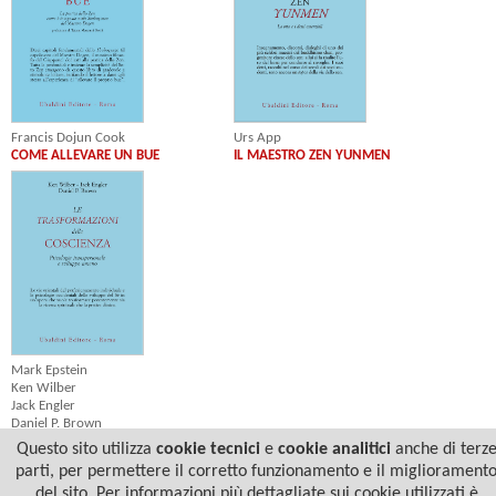
Urs App
Francis Dojun Cook
IL MAESTRO ZEN YUNMEN
COME ALLEVARE UN BUE
Mark Epstein
Ken Wilber
Jack Engler
Daniel P. Brown
Jonathan Lieff
Questo sito utilizza
cookie tecnici
e
cookie analitici
anche di terz
LE TRASFORMAZIONI DELLA
parti, per permettere il corretto funzionamento e il migliorament
COSCIENZA
del sito. Per informazioni più dettagliate sui cookie utilizzati è