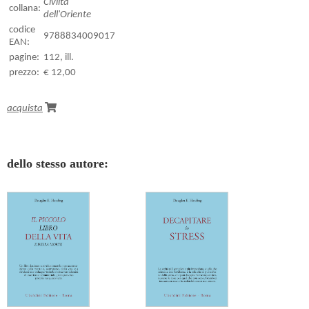
Civiltà
collana:
dell'Oriente
codice
9788834009017
EAN:
pagine:
112, ill.
prezzo:
€ 12,00
acquista
dello stesso autore: