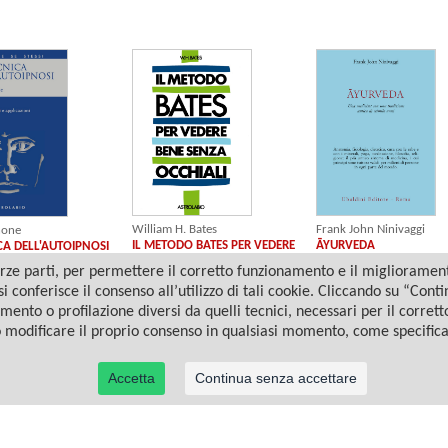
William H. Bates
Frank John Ninivaggi
hone
IL METODO BATES PER VEDERE
ĀYURVEDA
CA DELL'AUTOIPNOSI
BENE SENZA OCCHIALI
ze parti, per permettere il corretto funzionamento e il miglioramento 
i conferisce il consenso all’utilizzo di tali cookie. Cliccando su “Con
amento o profilazione diversi da quelli tecnici, necessari per il corret
o modificare il proprio consenso in qualsiasi momento, come specific
Accetta
Continua senza accettare
© 2022 Casa Editrice Astrolabio - Ubaldini Editore S.r.l. - P.IVA 10323461003 |
Informativa privacy/cookies