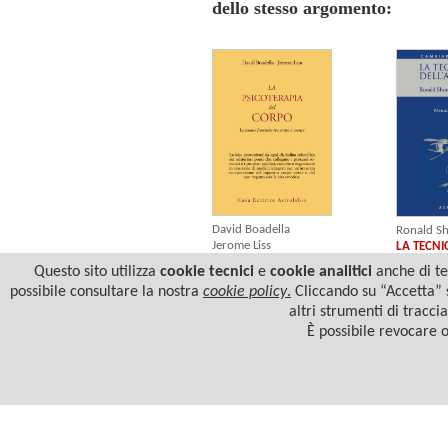
dello stesso argomento:
David Boadella
Ronald S
Jerome Liss
LA TECNI
LA PSICOTERAPIA DEL CORPO
Questo sito utilizza
cookie tecnici
e
cookie analitici
anche di ter
possibile consultare la nostra
cookie policy
.
Cliccando su “Accetta” s
altri strumenti di tracci
È possibile revocare 