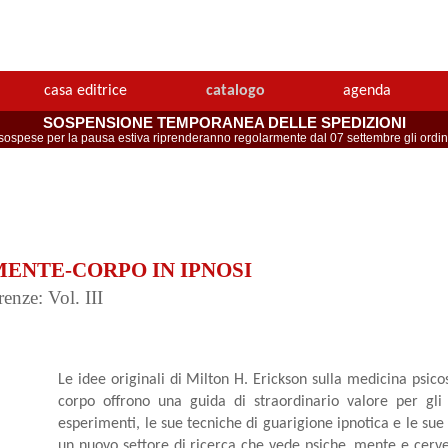
casa editrice
catalogo
agenda
SOSPENSIONE TEMPORANEA DELLE SPEDIZIONI
spese per la pausa estiva riprenderanno regolarmente dal 07 settembre gli ordini 
ENTE-CORPO IN IPNOSI
enze: Vol. III
Le idee originali di Milton H. Erickson sulla medicina psic
corpo offrono una guida di straordinario valore per gli
esperimenti, le sue tecniche di guarigione ipnotica e le sue 
un nuovo settore di ricerca che vede psiche, mente e cervel