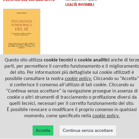
LEALTÀ INVISIBILI
Questo sito utilizza
cookie tecnici
e
cookie analitici
anche di terz
Luciano Rispoli
parti, per permettere il corretto funzionamento e il migliorament
PSICOLOGIA FUNZIONALE DEL SÉ
del sito. Per informazioni più dettagliate sui cookie utilizzati è
possibile consultare la nostra
cookie policy
.
Cliccando su “Accetta”
si conferisce il consenso all’utilizzo di tali cookie. Cliccando su
“Continua senza accettare” la navigazione prosegue in assenza di
cookie o altri strumenti di tracciamento o profilazione diversi da
quelli tecnici, necessari per il corretto funzionamento del sito.
È possibile revocare o modificare il proprio consenso in qualsiasi
momento, come specificato nella
cookie policy
.
Accetta
Continua senza accettare
© 2022 Casa Editrice Astrolabio - Ubaldini Editore S.r.l. - P.IVA 10323461003 |
Informativa
privacy/cookies