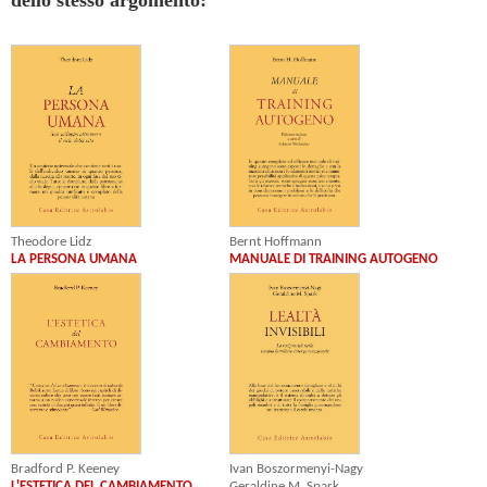
dello stesso argomento:
Bernt Hoffmann
Theodore Lidz
MANUALE DI TRAINING AUTOGENO
LA PERSONA UMANA
Bradford P. Keeney
Ivan Boszormenyi-Nagy
L'ESTETICA DEL CAMBIAMENTO
Geraldine M. Spark