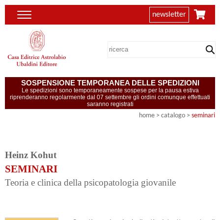
newsletter
SOSPENSIONE TEMPORANEA DELLE SPEDIZIONI
Le spedizioni sono temporaneamente sospese per la pausa estiva
riprenderanno regolarmente dal 07 settembre gli ordini comunque effettuati
saranno registrati
home
> catalogo >
seminari
Heinz Kohut
SEMINARI
Teoria e clinica della psicopatologia giovanile