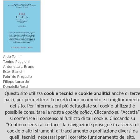
Aldo Tollini
Tonino Puggioni
Antonetta L. Bruno
Ester Bianchi
Fabrizio Pregadio
Filippo Lunardo
Donatella Rossi
Francesco Maniscalco
Questo sito utilizza
cookie tecnici
e
cookie analitici
anche di terz
Bruno Lo Turco
parti, per permettere il corretto funzionamento e il migliorament
Paolo Balmas
del sito. Per informazioni più dettagliate sui cookie utilizzati è
FILI DI SETA
possibile consultare la nostra
cookie policy
.
Cliccando su “Accetta”
si conferisce il consenso all’utilizzo di tali cookie. Cliccando su
“Continua senza accettare” la navigazione prosegue in assenza di
cookie o altri strumenti di tracciamento o profilazione diversi da
quelli tecnici, necessari per il corretto funzionamento del sito.