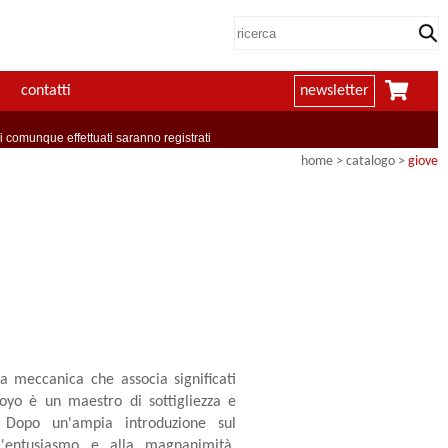
contatti
newsletter
comunque effettuati saranno registrati
home
> catalogo >
giove
ia meccanica che associa significati
oyo è un maestro di sottigliezza e
ca. Dopo un'ampia introduzione sul
ll'entusiasmo e alla magnanimità,