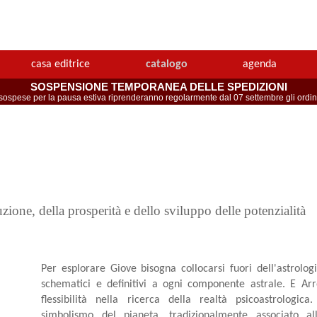
casa editrice
catalogo
agenda
SOSPENSIONE TEMPORANEA DELLE SPEDIZIONI
spese per la pausa estiva riprenderanno regolarmente dal 07 settembre gli ordini 
zione, della prosperità e dello sviluppo delle potenzialità
Per esplorare Giove bisogna collocarsi fuori dell'astrolog
schematici e definitivi a ogni componente astrale. E Arr
flessibilità nella ricerca della realtà psicoastrologi
simbolismo del pianeta, tradizionalmente associato a