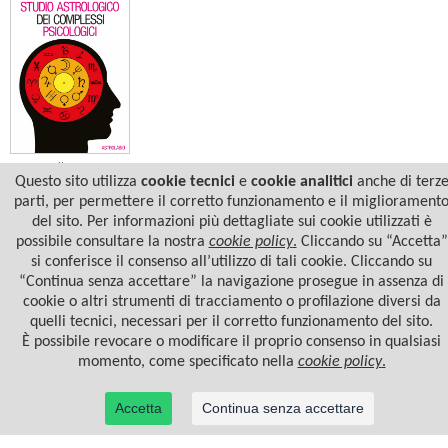
Dane Rudhyar
Questo sito utilizza
cookie tecnici
e
cookie analitici
anche di terz
STUDIO ASTROLOGICO DEI
COMPLESSI PSICOLOGICI
parti, per permettere il corretto funzionamento e il migliorament
del sito. Per informazioni più dettagliate sui cookie utilizzati è
possibile consultare la nostra
cookie policy
.
Cliccando su “Accetta”
si conferisce il consenso all’utilizzo di tali cookie. Cliccando su
“Continua senza accettare” la navigazione prosegue in assenza di
cookie o altri strumenti di tracciamento o profilazione diversi da
quelli tecnici, necessari per il corretto funzionamento del sito.
È possibile revocare o modificare il proprio consenso in qualsiasi
momento, come specificato nella
cookie policy
.
Accetta
Continua senza accettare
© 2022 Casa Editrice Astrolabio - Ubaldini Editore S.r.l. - P.IVA 10323461003 |
Informativa
privacy/cookies