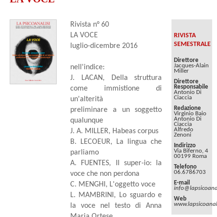
Rivista n° 60
LA VOCE
RIVISTA
SEMESTRALE
luglio-dicembre 2016
Direttore
Jacques-Alain
nell'indice:
Miller
J. LACAN, Della struttura
Direttore
Responsabile
come immistione di
Antonio Di
Ciaccia
un'alterità
Redazione
preliminare a un soggetto
Virginio Baio
Antonio Di
qualunque
Ciaccia
Alfredo
J. A. MILLER, Habeas corpus
Zenoni
B. LECOEUR, La lingua che
Indirizzo
Via Biferno, 4
parliamo
00199 Roma
A. FUENTES, Il super-io: la
Telefono
06.6786703
voce che non perdona
E-mail
C. MENGHI, L'oggetto voce
info@lapsicoanal
L. MAMBRINI, Lo sguardo e
Web
www.lapsicoanali
la voce nel testo di Anna
Maria Ortese