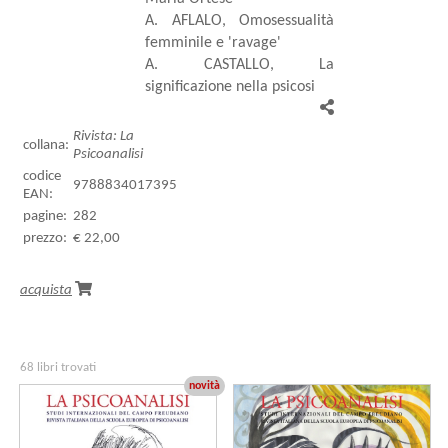
A. AFLALO, Omosessualità
femminile e 'ravage'
A. CASTALLO, La
significazione nella psicosi
Rivista: La
collana:
Psicoanalisi
codice
9788834017395
EAN:
pagine:
282
prezzo:
€ 22,00
acquista
68 libri trovati
novità