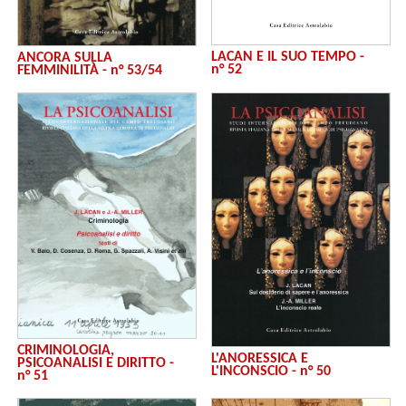
LACAN E IL SUO TEMPO -
ANCORA SULLA
n° 52
FEMMINILITÀ - n° 53/54
CRIMINOLOGIA,
L'ANORESSICA E
PSICOANALISI E DIRITTO -
L'INCONSCIO - n° 50
n° 51