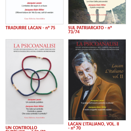
TRADURRE LACAN - n° 75
SUL PATRIARCATO - n°
73/74
LACAN L'ITALIANO, VOL. II
UN CONTROLLO
- n° 70