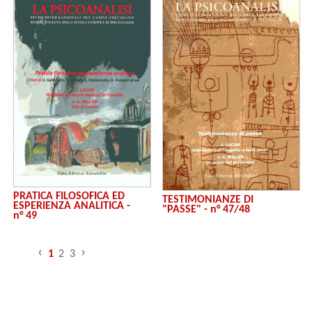
PRATICA FILOSOFICA ED
TESTIMONIANZE DI
ESPERIENZA ANALITICA -
"PASSE" - n° 47/48
n° 49
‹
›
1
2
3