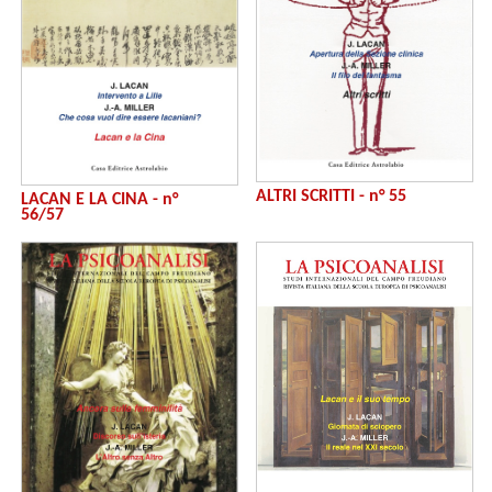
ALTRI SCRITTI - n° 55
LACAN E LA CINA - n°
56/57