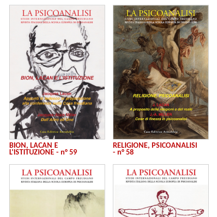
RELIGIONE, PSICOANALISI
BION, LACAN E
- n° 58
L'ISTITUZIONE - n° 59