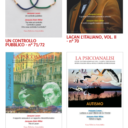
LACAN L'ITALIANO, VOL. II
UN CONTROLLO
- n° 70
PUBBLICO - n° 71/72