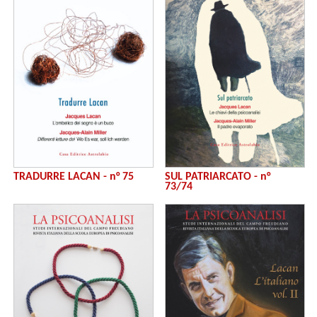
TRADURRE LACAN - n° 75
SUL PATRIARCATO - n°
73/74