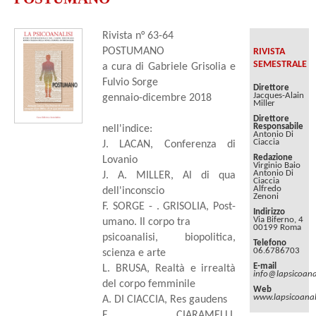
Rivista n° 63-64
POSTUMANO
RIVISTA
SEMESTRALE
a cura di Gabriele Grisolia e
Fulvio Sorge
Direttore
Jacques-Alain
gennaio-dicembre 2018
Miller
Direttore
Responsabile
nell'indice:
Antonio Di
Ciaccia
J. LACAN, Conferenza di
Redazione
Lovanio
Virginio Baio
Antonio Di
J. A. MILLER, Al di qua
Ciaccia
Alfredo
dell'inconscio
Zenoni
F. SORGE - . GRISOLIA, Post-
Indirizzo
Via Biferno, 4
umano. Il corpo tra
00199 Roma
psicoanalisi, biopolitica,
Telefono
06.6786703
scienza e arte
E-mail
L. BRUSA, Realtà e irrealtà
info@lapsicoanal
del corpo femminile
Web
www.lapsicoanali
A. DI CIACCIA, Res gaudens
F. CIARAMELLI,