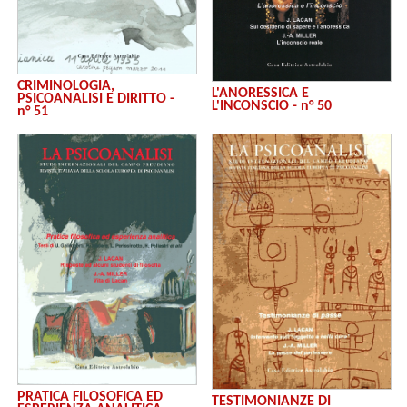
CRIMINOLOGIA,
L'ANORESSICA E
PSICOANALISI E DIRITTO -
L'INCONSCIO - n° 50
n° 51
PRATICA FILOSOFICA ED
TESTIMONIANZE DI