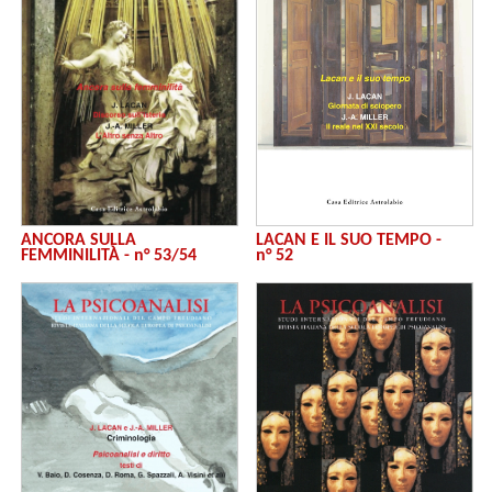
LACAN E IL SUO TEMPO -
ANCORA SULLA
n° 52
FEMMINILITÀ - n° 53/54