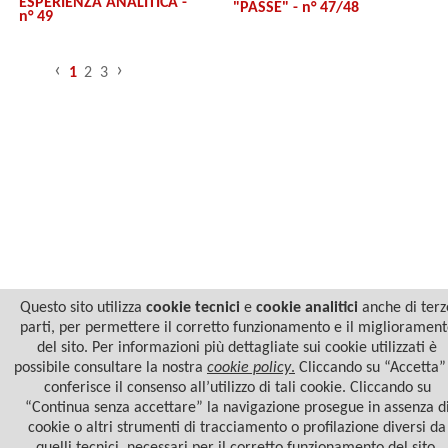
ESPERIENZA ANALITICA -
"PASSE" - n° 47/48
n° 49
‹
›
1
2
3
© 2022 Casa Editrice Astrolabio - Ubaldini Editore S.r.l. - P.IVA 10323461003 |
Informativa
Questo sito utilizza
cookie tecnici
e
cookie analitici
anche di terz
privacy/cookies
parti, per permettere il corretto funzionamento e il migliorament
del sito. Per informazioni più dettagliate sui cookie utilizzati è
possibile consultare la nostra
cookie policy
.
Cliccando su “Accetta” 
conferisce il consenso all’utilizzo di tali cookie. Cliccando su
“Continua senza accettare” la navigazione prosegue in assenza d
cookie o altri strumenti di tracciamento o profilazione diversi da