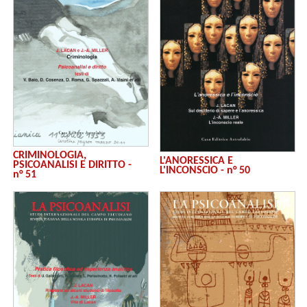
CRIMINOLOGIA,
L'ANORESSICA E
PSICOANALISI E DIRITTO -
L'INCONSCIO - n° 50
n° 51