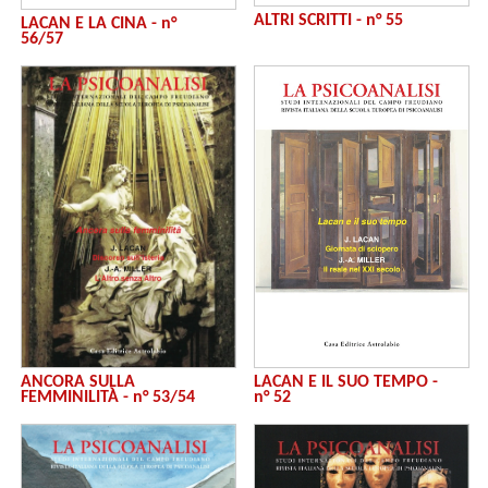
ALTRI SCRITTI - n° 55
LACAN E LA CINA - n°
56/57
LACAN E IL SUO TEMPO -
ANCORA SULLA
n° 52
FEMMINILITÀ - n° 53/54