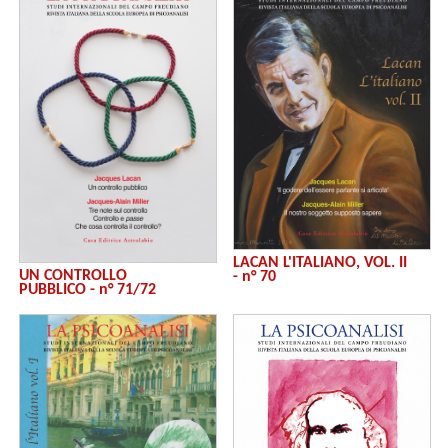
LACAN L'ITALIANO, VOL. II
UN CONTROLLO
- n° 70
PUBBLICO - n° 71/72