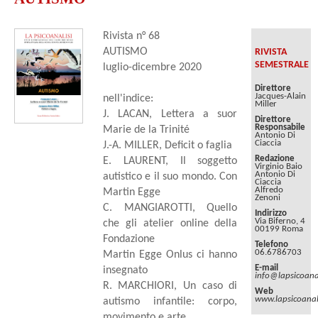
Rivista n° 68
AUTISMO
RIVISTA
SEMESTRALE
luglio-dicembre 2020
Direttore
Jacques-Alain
nell'indice:
Miller
J. LACAN, Lettera a suor
Direttore
Responsabile
Marie de la Trinité
Antonio Di
Ciaccia
J.-A. MILLER, Deficit o faglia
Redazione
E. LAURENT, Il soggetto
Virginio Baio
Antonio Di
autistico e il suo mondo. Con
Ciaccia
Alfredo
Martin Egge
Zenoni
C. MANGIAROTTI, Quello
Indirizzo
Via Biferno, 4
che gli atelier online della
00199 Roma
Fondazione
Telefono
06.6786703
Martin Egge Onlus ci hanno
E-mail
insegnato
info@lapsicoanal
R. MARCHIORI, Un caso di
Web
www.lapsicoanali
autismo infantile: corpo,
movimento e arte