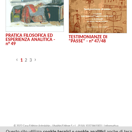
PRATICA FILOSOFICA ED
TESTIMONIANZE DI
ESPERIENZA ANALITICA -
"PASSE" - n° 47/48
n° 49
‹
›
1
2
3
© 2022 Casa Editrice Astrolabio - Ubaldini Editore S.r.l. - P.IVA 10323461003 |
Informativa
privacy/cookies