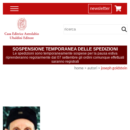
newsletter
SOSPENSIONE TEMPORANEA DELLE SPEDIZIONI
Le spedizioni sono temporaneamente sospese per la pausa estiva
riprenderanno regolarmente dal 07 settembre gli ordini comunque effettuati
saranno registrati
home
>
autori
>
joseph goldstein