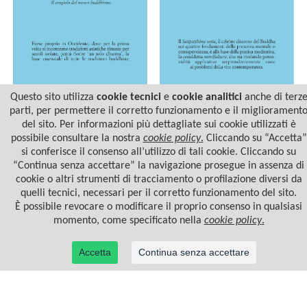
Questo sito utilizza
cookie tecnici
e
cookie analitici
anche di terz
parti, per permettere il corretto funzionamento e il migliorament
del sito. Per informazioni più dettagliate sui cookie utilizzati è
UN SOLO DHARMA
MINDFULNESS
possibile consultare la nostra
cookie policy
.
Cliccando su “Accetta”
si conferisce il consenso all’utilizzo di tali cookie. Cliccando su
“Continua senza accettare” la navigazione prosegue in assenza di
cookie o altri strumenti di tracciamento o profilazione diversi da
quelli tecnici, necessari per il corretto funzionamento del sito.
È possibile revocare o modificare il proprio consenso in qualsiasi
momento, come specificato nella
cookie policy
.
Accetta
Continua senza accettare
© 2022 Casa Editrice Astrolabio - Ubaldini Editore S.r.l. - P.IVA 10323461003 |
Informativa
privacy/cookies