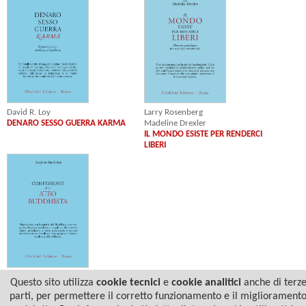
Larry Rosenberg
David R. Loy
Madeline Drexler
DENARO SESSO GUERRA KARMA
IL MONDO ESISTE PER RENDERCI
LIBERI
Stephen Batchelor
Questo sito utilizza
cookie tecnici
e
cookie analitici
anche di terz
CONFESSIONE DI UN ATEO
parti, per permettere il corretto funzionamento e il migliorament
BUDDHISTA