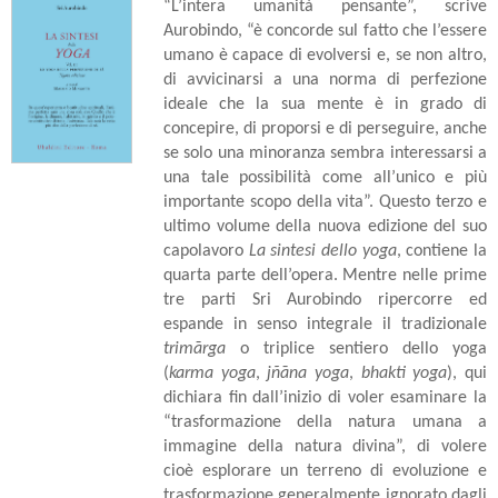
“L’intera umanità pensante”, scrive
Aurobindo, “è concorde sul fatto che l’essere
umano è capace di evolversi e, se non altro,
di avvicinarsi a una norma di perfezione
ideale che la sua mente è in grado di
concepire, di proporsi e di perseguire, anche
se solo una minoranza sembra interessarsi a
una tale possibilità come all’unico e più
importante scopo della vita”. Questo terzo e
ultimo volume della nuova edizione del suo
capolavoro
La sintesi dello yoga
, contiene la
quarta parte dell’opera. Mentre nelle prime
tre parti Sri Aurobindo ripercorre ed
espande in senso integrale il tradizionale
trimārga
o triplice sentiero dello yoga
(
karma yoga
,
jñāna yoga
,
bhakti yoga
), qui
dichiara fin dall’inizio di voler esaminare la
“trasformazione della natura umana a
immagine della natura divina”, di volere
cioè esplorare un terreno di evoluzione e
trasformazione generalmente ignorato dagli