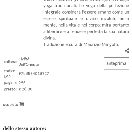
yoga tradizionali. Lo yoga della perfezione
integrale considera l’essere umano come un
essere spirituale e divino involuto nella
mente, nella vita e nel corpo; mira pertanto
a liberare e a rendere perfetta la sua natura
divina.
Traduzione e cura di Maurizio Mingotti.
Civiltà
collana:
anteprima
dell'Oriente
codice
9788834018927
EAN:
pagine:
296
prezzo:
€ 28,00
acquista
dello stesso autore: