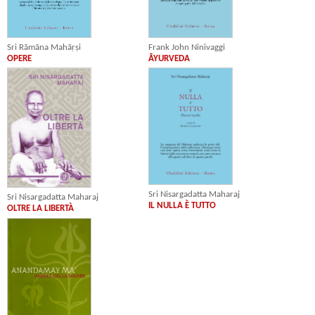
Sri Rāmāna Mahāṛṣi
Frank John Ninivaggi
OPERE
ĀYURVEDA
Sri Nisargadatta Maharaj
Sri Nisargadatta Maharaj
IL NULLA È TUTTO
OLTRE LA LIBERTÀ