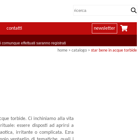
contatti
newsletter
comunque effettuati saranno registrati
home
> catalogo >
star bene in acque torbide
cque torbide. Ci inchiniamo alla vita
rituale: essere disposti ad aprirsi a
aotica, irritante o complicata. Ezra
io ventaglio di tematiche, quali i