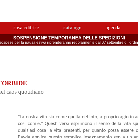
casa editrice
catalogo
agenda
SOSPENSIONE TEMPORANEA DELLE SPEDIZIONI
spese per la pausa estiva riprenderanno regolarmente dal 07 settembre gli ordini 
 TORBIDE
nel caos quotidiano
"La nostra vita sia come quella del loto, a proprio agio in a
così com’è." Questi versi esprimono il senso della vita spi
qualsiasi cosa la vita presenti, per quanto possa essere c
Bayda applica questo semplice insegnamento zen a un amp