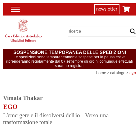
newsletter
SOSPENSIONE TEMPORANEA DELLE SPEDIZIONI
Le spedizioni sono temporaneamente sospese per la pausa estiva
riprenderanno regolarmente dal 07 settembre gli ordini comunque effettuati
saranno registrati
home
> catalogo >
ego
Vimala Thakar
EGO
L'emergere e il dissolversi dell'io - Verso una
trasformazione totale