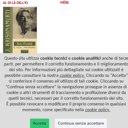
MÈRE
AL DI LÀ DELL'IO
Questo sito utilizza
cookie tecnici
e
cookie analitici
anche di terz
Jiddu Krishnamurti
SUL VIVERE E MORIRE
parti, per permettere il corretto funzionamento e il migliorament
del sito. Per informazioni più dettagliate sui cookie utilizzati è
possibile consultare la nostra
cookie policy
.
Cliccando su “Accetta”
si conferisce il consenso all’utilizzo di tali cookie. Cliccando su
“Continua senza accettare” la navigazione prosegue in assenza di
cookie o altri strumenti di tracciamento o profilazione diversi da
quelli tecnici, necessari per il corretto funzionamento del sito.
È possibile revocare o modificare il proprio consenso in qualsiasi
momento, come specificato nella
cookie policy
.
Accetta
Continua senza accettare
© 2022 Casa Editrice Astrolabio - Ubaldini Editore S.r.l. - P.IVA 10323461003 |
Informativa
privacy/cookies