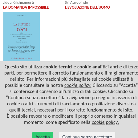
Jiddu Krishnamurti
Sri Aurobindo
LA DOMANDA IMPOSSIBILE
L'EVOLUZIONE DELL'UOMO
Questo sito utilizza
cookie tecnici
e
cookie analitici
anche di terz
Sri Aurobindo
LA SINTESI DELLO YOGA - VOL. II
parti, per permettere il corretto funzionamento e il migliorament
del sito. Per informazioni più dettagliate sui cookie utilizzati è
possibile consultare la nostra
cookie policy
.
Cliccando su “Accetta”
si conferisce il consenso all’utilizzo di tali cookie. Cliccando su
“Continua senza accettare” la navigazione prosegue in assenza di
cookie o altri strumenti di tracciamento o profilazione diversi da
quelli tecnici, necessari per il corretto funzionamento del sito.
È possibile revocare o modificare il proprio consenso in qualsiasi
momento, come specificato nella
cookie policy
.
Accetta
Continua senza accettare
© 2022 Casa Editrice Astrolabio - Ubaldini Editore S.r.l. - P.IVA 10323461003 |
Informativa