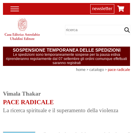
newsletter
SOSPENSIONE TEMPORANEA DELLE SPEDIZIONI
Le spedizioni sono temporaneamente sospese per la pausa estiva
riprenderanno regolarmente dal 07 settembre gli ordini comunque effettuati
saranno registrati
home
> catalogo >
pace radicale
Vimala Thakar
PACE RADICALE
La ricerca spirituale e il superamento della violenza